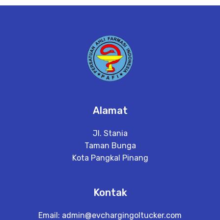
e
t
a
il
Alamat
Jl. Stania
Taman Bunga
Kota Pangkal Pinang
Kontak
Email:
admin@evchargingoltucker.com