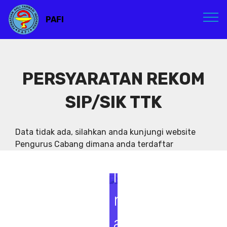
PAFI
PERSYARATAN REKOM
SIP/SIK TTK
S
e
Data tidak ada, silahkan anda kunjungi website
Pengurus Cabang dimana anda terdaftar
m
i
n
a